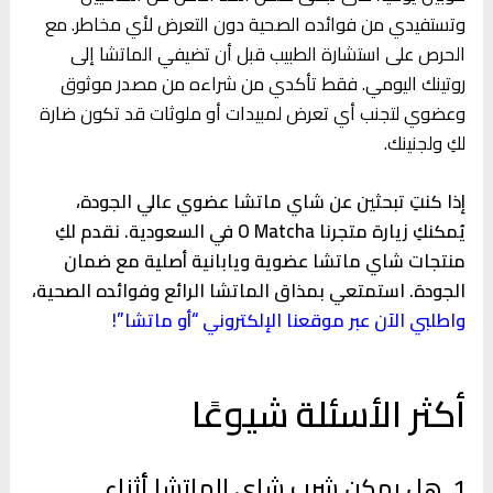
وتستفيدي من فوائده الصحية دون التعرض لأي مخاطر. مع
الحرص على استشارة الطبيب قبل أن تضيفي الماتشا إلى
روتينك اليومي. فقط تأكدي من شراءه من مصدر موثوق
وعضوي لتجنب أي تعرض لمبيدات أو ملوثات قد تكون ضارة
لكِ ولجنينك.
إذا كنتِ تبحثين عن شاي ماتشا عضوي عالي الجودة،
يُمكنكِ زيارة متجرنا O Matcha في السعودية. نقدم لكِ
منتجات شاي ماتشا عضوية ويابانية أصلية مع ضمان
الجودة. استمتعي بمذاق الماتشا الرائع وفوائده الصحية،
واطلبي الآن عبر موقعنا الإلكتروني “أو ماتشا”!
أكثر الأسئلة شيوعًا
1. هل يمكن شرب شاي الماتشا أثناء