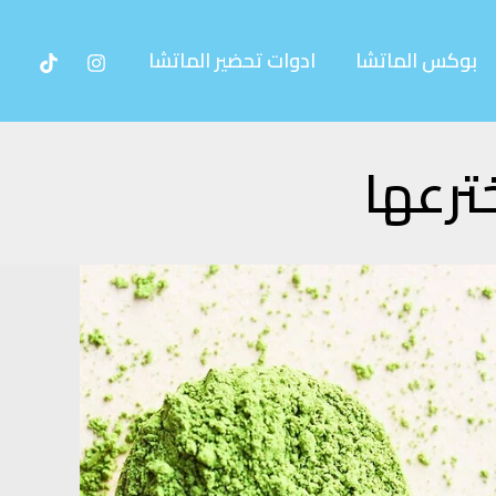
بوكس الماتشا
ادوات تحضير الماتشا
ترعها