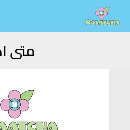
خطي
لى
لمحتوى
متى اك