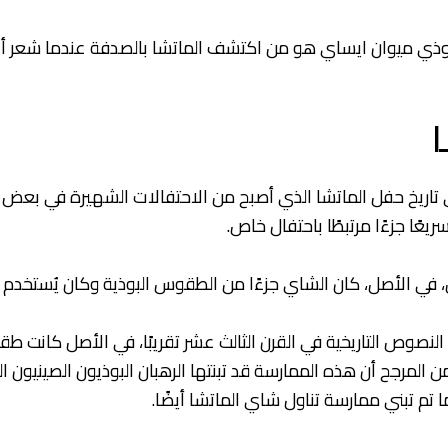
بوذي ميوان ايساي هو من اكتشف الماتشا بالصدفة عندما شعر أنه
ى تاريخ حفل الماتشا الذي أصبح من الاحتفالات الشهيرة في بعض ال
عًا جزءًا مرتبطًا باحتفال خاص.
ن، في الأصل، كان الشاي جزءًا من الطقوس البوذية وكان يُستخدم ل
نصوص التاريخية في القرن الثالث عشر تقريبًا، في الأصل كانت
ومن المرجح أن هذه الممارسة قد تبنتها الرهبان البوذيون الصينيو
ما تم تبني ممارسة تناول شاي الماتشا أيضًا.