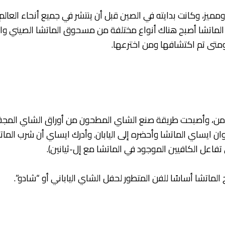
مميز، وكانت بدايته في الصين قبل أن ينتشر في جميع أنحاء العال
 الماتشا أصبح هناك أنواع مختلفة من مسحوق الماتشا الصيني واليا
ومتى تم اكتشافها ومن اخترعها.
لثامن، وأصبحت طريقة صنع الشاي المطحون من أوراق الشاي المجففة
 ايساي الماتشا وأحضره إلى اليابان. وأدرك ايساي أن شرب الماتش
 تفاعل الكافيين الموجود في الماتشا مع إل-ثيانين).
لماتشا أساسًا للفن المتطور لحفل الشاي الياباني أو “شادو”.