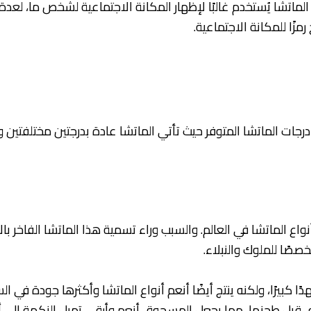
لماتشا يُستخدم غالبًا لإظهار المكانة الاجتماعية لشخص ما، لعدة 
رمزًا للمكانة الاجتماعية.
ى درجات الماتشا المتوفر حيث تأتي الماتشا عادة بدرجتين مختلفتين و
واع الماتشا في العالم. والسبب وراء تسمية هذا الماتشا الفاخر با
صًا للملوك والنبلاء.
 كبيرًا، ولكنه ينتج أيضًا أنعم أنواع الماتشا وأكثرها جودة في ال
بل طحنها، مما يجعل المسحوق أنعم وأرقى. تميل النكهة إلى أن 