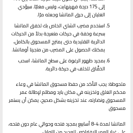
إلى 175 درجة فهرنهايت، وليس مغليًا. سيؤدي
الغليان إلى حرق الماتشا وجعله مرًا.
استخدم مضرب الشاي الخاص بك لخفق الماتشا
بسرعة وخفة في حركات متعرجة بدلاً من الحركات
الدائرية التقليدية حتى يمتزج المسحوق بالكامل،
يمكنك الحصول على المضرب من متجرنا أوماتشا.
بمجرد ظهور الرغوة على سطح الماتشا، اسحب
الخفَّاق للخلف في حركة دائرية.
ملحوظة: يجب التأكد من حفظ مسحوق الماتشا في وعاء
محكم الغلق وتخزينه في مكان بارد ومظلم لإطالة عمر
المسحوق ونضارته، عند تخزينه بشكل صحيح، يمكن أن يستمر
مسحوق
الماتشا لمدة 4-8 أسابيع بمجرد فتحه وحوالي عام دون فتحه،
على غرار العمر الافتراضي للعديد من التوابل.