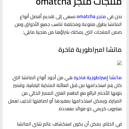
منتجات متجر omatcha
نحن في
متجر omatcha
نسعى إلى تقديم أفضل أنواع
الماتشا بطرق متنوعة ومختلفة تناسب جميع الأذواق ومن
ضمن المنتجات التي يمكنك شراؤها من متجرنا مايلي:
ماتشا امبراطورية فاخرة
ماتشا
إمبراطورية
فاخرة
هي من أجود أنواع الماتشا التي
كان يتم استخدامها من قبل العائلة الملكية اليابانية، وتتميز
بلونها الأخضر الرائع مع الطعم الغني المميز الخالي من
المرارة، ويمكن استخدامها بمفردها أو اضافتها للحليب لعمل
مشروب كريمي ذو فوائد متعددة.
في الختام، يمكن أن يكون استكشاف عالم شاي الماتشا