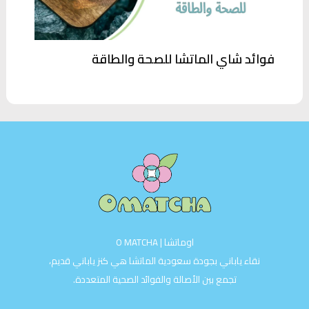
فوائد شاي الماتشا للصحة والطاقة
اوماتشا | O MATCHA
نقاء ياباني بجودة سعودية الماتشا هي كنز ياباني قديم،
تجمع بين الأصالة والفوائد الصحية المتعددة.