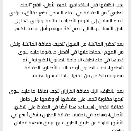
يجب تنظيفها قبل استخدامها للمرة الأولى، انقع “الجزء
العلوي” من الخفاقة في الماء الساخن لبضع دقائق، سيؤدي
الماء الساخن إلى تقويم الأطراف الملتفة، ويؤدي هذا إلى
تليين الأسنان، وبالتالي تصبح أكثر مرونة وأقل عرضة للكسر.
بعد تحضير الماتشا، من السهل تنظيف خفاقة الماتشا، ولكن
من المهم الحفاظ عليها في أفضل حالة،وما عليك سوى
غمرها في ماء نظيف (لا حاجة للصابون) لبضع ثوانٍ ثم
شطفها، تجنب الصابون أو غسالات الأطباق، الخفاقة
مصنوعة بالكامل من الخيزران، لذا اغسلها بعناية.
بعد التنظيف، اترك خفاقة الخيزران لتجف تمامًا، ما عليك سوى
تركها مقلوبة لتجف على مقبضها أو وضعها على حامل
خفاقة الخيزران (سيساعد هذا أيضًا في الحفاظ على شكلها
الأصلي)، وساعد في تجفيف خفاقة الخيزران بشكل أسرع في
الأشهر الباردة عن طريق الطرق عليها برفق بقطعة قماش
نظيفة.