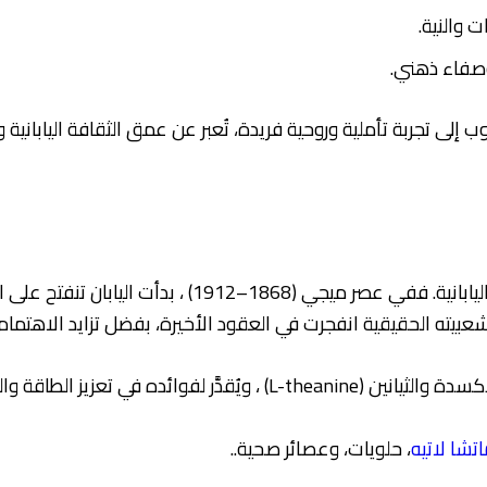
 والنية.
صفاء ذهني.
لى تجربة تأملية وروحية فريدة، تُعبر عن عمق الثقافة اليابانية
حكرًا على الأديرة والمعابد اليابانية. ففي عصر ميج
ن شعبيته الحقيقية انفجرت في العقود الأخيرة، بفضل تزايد الاهتمام
كيز دون التوتر الناتج عن الكافيين العادي.
تشا لاتيه
، حلويات، وعصائر صحية..