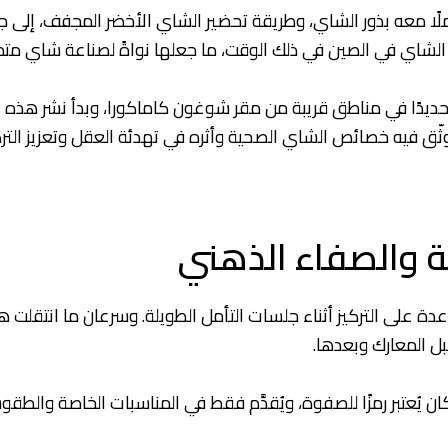
 نهائيًا، حاملًا معه بذور الشاي، وطريقة تحضير الشاي الأخضر المجفف، 
 الشاي في الصين في ذلك الوقت، ما جعلها نواةً لصناعة شاي متميز
ديدًا في مناطق قريبة من مقر شوغون كاماكورا، وبدأ نشر هذه الثقا
وثّق فيه خصائص الشاي الصحية وأثره في تهدئة العقل وتعزيز التر
ة والصفاء الذهني
ة على التركيز أثناء جلسات التأمل الطويلة. وسرعان ما انتقلت ه
ل المعارك وبعدها.
كان يُعتبر رمزًا للصفوة، ويُقدَّم فقط في المناسبات الخاصة والطقو