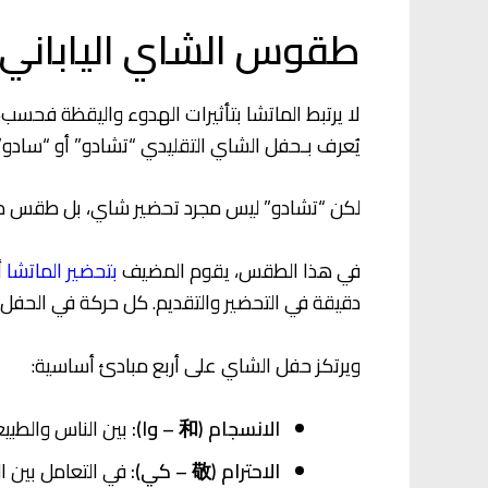
طقوس الشاي الياباني
لا يرتبط الماتشا بتأثيرات الهدوء واليقظة فحسب، 
يُعرف بـحفل الشاي التقليدي “تشادو” أو
“سادو”،
لكن “تشادو” ليس مجرد تحضير شاي، بل طقس متكام
في هذا الطقس، يقوم المضيف
بتحضير الماتشا
أ
دقيقة في التحضير والتقديم. كل حركة في الحفل 
ويرتكز حفل الشاي على أربع مبادئ أساسية:
الانسجام (和 – وا):
بين الناس والطبيع
الاحترام (敬 – كي):
في التعامل بين 