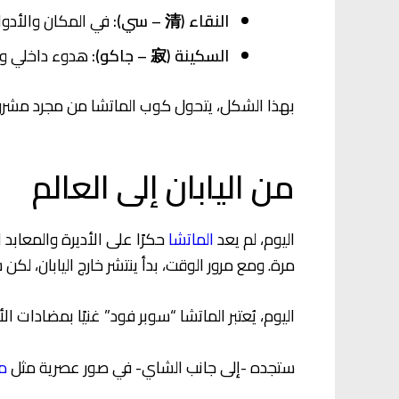
النقاء (清 – سي):
في المكان والأدوات
السكينة (寂 – جاكو):
هدوء داخلي و
بهذا الشكل، يتحول كوب الماتشا من مجرد مشروب إ
من اليابان إلى العالم
اليوم، لم يعد
الماتشا
مرة. ومع مرور الوقت، بدأ ينتشر خارج اليابان، لك
اليوم، يُعتبر الماتشا “سوبر فود” غنيًا بمضادات الأكسدة والثيانين (L-theanine) ، ويُقدَّر لفوائده في تعزيز الطاقة والتر
ستجده -إلى جانب الشاي- في صور عصرية مثل
ما