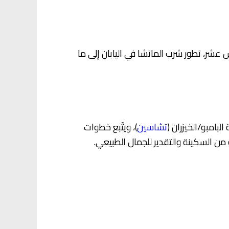
س عشر، تطور شرب الماتشا في اليابان إلى ما
لبامبو/الخيزران (
تشاسين
)، ويتّبع خطوات
ن السكينة والتقدير للجمال الطبيعي.