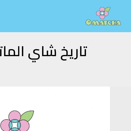
خطي
لى
لمحتوى
تاريخ شاي المات