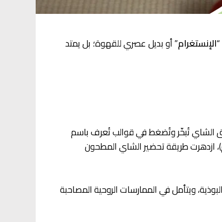
“
الإنستغرام
” أو بديل عصري للقهوة؛ بل يمتد
ق الشاي تُبخّر وتُضغط في قوالب تُعرف باسم
م تُطحن ويُشرب الشاي كمزيج من المسحوق والماء. لاحقًا، وفي عهد أسرة سونغ (960–1279م)، ازدهرت طريقة تحضير الشاي المطحون
لبوذية، ويتأمل في الممارسات الروحية المصاحبة