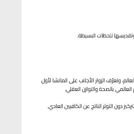
 وتقديسها للحظات البسيطة.
ي (1868–1912) ، بدأت اليابان تنفتح على العالم، وتعرّف الزوار الأجانب على الماتشا لأول
 العالمي بالصحة والتوازن العقلي.