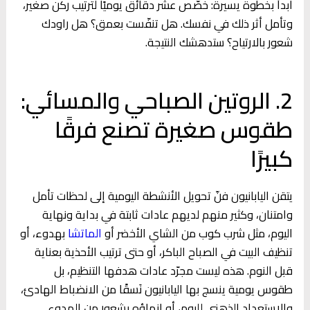
ابدأ بخطوة يسيرة: خصّص عشر دقائق يوميًا لترتيب ركن صغير،
وتأمل أثر ذلك في نفسك. هل تنفّست بعمق؟ هل راودك
شعور بالارتياح؟ ستدهشك النتيجة.
2. الروتين الصباحي والمسائي:
طقوس صغيرة تصنع فرقًا
كبيرًا
يتقن اليابانيون فنّ تحويل الأنشطة اليومية إلى لحظات تأمل
وامتنان، وكثير منهم لديهم عادات ثابتة في بداية ونهاية
اليوم، مثل شرب كوب من الشاي الأخضر أو
الماتشا
بهدوء، أو
تنظيف البيت في الصباح الباكر، أو حتى ترتيب الأحذية بعناية
قبل النوم. هذه ليست مجرّد عادات هدفها التنظيم، بل
طقوس يومية ينسج بها اليابانيون نَسقًا من الانضباط الهادئ،
والاستعداد الذهني لليوم، أو إنهاؤه بشعور من الهدوء.