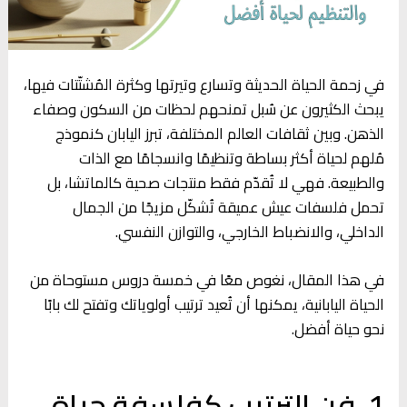
في زحمة الحياة الحديثة وتسارع وتيرتها وكثرة المُشتّتات فيها،
يبحث الكثيرون عن سُبل تمنحهم لحظات من السكون وصفاء
الذهن. وبين ثقافات العالم المختلفة، تبرز اليابان كنموذج
مُلهم لحياة أكثر بساطة وتنظيمًا وانسجامًا مع الذات
والطبيعة. فهي لا تُقدّم فقط منتجات صحية كالماتشا، بل
تحمل فلسفات عيش عميقة تُشكّل مزيجًا من الجمال
الداخلي، والانضباط الخارجي، والتوازن النفسي.
في هذا المقال، نغوص معًا في خمسة دروس مستوحاة من
الحياة اليابانية، يمكنها أن تُعيد ترتيب أولوياتك وتفتح لك بابًا
نحو حياة أفضل.
1. فن الترتيب كفلسفة حياة