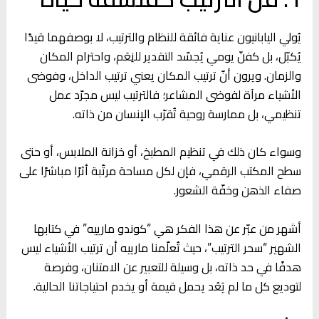
يُولي اليابانيون عناية فائقة للنظام والترتيب، لا بوصفهما قيدًا
يُكبّل، بل كفنّ يومي يُجسّد التقدير للنِعَم، واحترام المكان
والزمان. ويرون أنّ ترتيب المكان يعني ترتيب الداخل، وفوضى
الأشياء مرآة لفوضى المشاعر؛ فالترتيب ليس مجرّد عمل
تنظيمي، بل ممارسة روحية تُقرّب الإنسان من ذاته.
وسواء كان ذلك في تنظيم المطبخ، أو خزانة الملابس، أو حتى
سطح المكتب الرقمي، فإن لكل مساحة مرتّبة أثرًا مباشرًا على
صفاء الذهن وخفّة الشعور.
أشهر من عبّر عن هذا الفكر هي “كوندو مارييه” في كتابها
الشهير “سحر الترتيب”، حيث تُعلّمنا مارييه أن ترتيب الأشياء ليس
هدفًا في حد ذاته، بل وسيلة للتعبير عن الامتنان، وفرصة
لتوديع كل ما لم يَعُد يحمل قيمة أو يخدم احتياجاتنا الحالية.