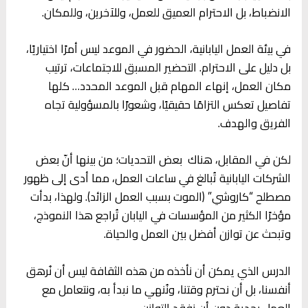
الانضباط، بل الاحترام العميق للعمل، وللآخرين، وللمكان.
في بيئة العمل اليابانية، الحضور في الموعد ليس أمرًا اختياريًا،
بل دليل على الاحترام. التحضير المسبق للاجتماعات، ترتيب
مكان العمل، إنهاء المهام قبل الموعد المحدد… كلها
تفاصيل تعكس التزامًا حقيقيًا، وشعورًا بالمسؤولية تجاه
الفريق والهدف.
لكن في المقابل، هناك بعض التحديات؛ من بينها أنّ بعض
الشركات اليابانية تُبالغ في ساعات العمل، مما أدى إلى ظهور
مصطلح “كاروشي” (الموت بسبب العمل الزائد). ولهذا، بدأت
مؤخرًا الكثير من المؤسسات في اليابان تُراجع هذا النموذج،
وتبحث عن توازن أفضل بين العمل والحياة.
الدرس الذي يمكن أن نأخذه من هذه الثقافة ليس أن نُرهق
أنفسنا، بل أن نحترم وقتنا، ونُنهي ما نبدأ به، ونتعامل مع
العمل بجدية دون أن نفقد التوازن.