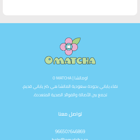
اوماتشا | O MATCHA
نقاء ياباني بجودة سعودية الماتشا هي كنز ياباني قديم،
تجمع بين الأصالة والفوائد الصحية المتعددة.
تواصل معنا
966507646869
help@omatcha.co