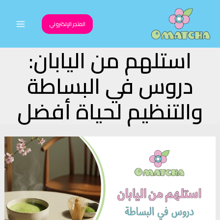
خطي
لى
المتجر الإلكتروني
Main
لمحتوى
استلهم من اليابان:
Menu
دروس في البساطة
والتنظيم لحياة أفضل