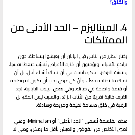
والقلق؟
4. الميناليزم – الحد الأدنى من
الممتلكات
يختار الكثير من الناس في اليابان أن يعيشوا ببساطة، دون
تراكم للأشياء، ويؤمنون أن كثرة الأغراض تُسبّب ضغطًا نفسيًا،
وتُشتّت التركيز. الفكرة ليست في أن تملك أشياء أقل، بل أن
تملك ما تحتاجه فعلًا، وأنّ كل غرض يجب أن يكون له وظيفة
أو قيمة واضحة في حياتك. وفي بعض البيوت اليابانية، تجد
الغرف خالية تقريبًا من الأثاث الزائد، والسبب ليس الفقر، بل
الرغبة في خلق مساحة نظيفة ومريحة وهادئة.
هذه الفلسفة تُسمى “الحد الأدنى” أو Minimalism، وهي
تعني التخلص من الفوضى والعيش بأقل ما يمكن، وهي لا