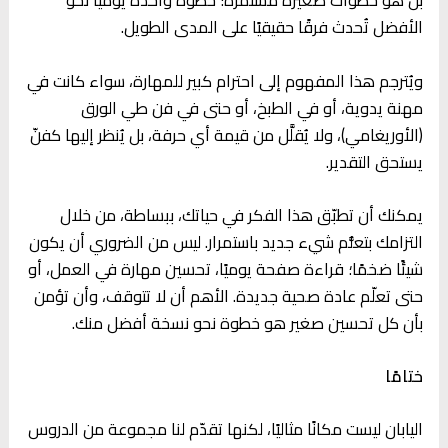
بل هو خطوات صغيرة مستمرة؛ خطوة واحدة يوميًا نحو
الأفضل تُحدث فرقًا حقيقيًا على المدى الطويل.
ويُترجم هذا المفهوم إلى احترام كبير للمهارة، سواء كانت في
مهنة يدوية، أو في الطبخ، أو حتى في فن طي الورق
(الأوريغامي)، ولا يُقلَّل من قيمة أي حرفة، بل يُنظر إليها كفنّ
يستحق التقدير.
يمكنك أن تطبّق هذا الفكر في حياتك، ببساطة، من خلال
التزامك بتعلُّم شيء جديد باستمرار. ليس من الضروري أن يكون
شيئًا ضخمًا؛ قراءة صفحة يوميًا، تحسين مهارة في العمل، أو
حتى تعلّم عادة صحية جديدة. الأهم أن لا تتوقف، وأن تؤمن
بأن كل تحسين صغير هو خطوة نحو نسخة أفضل منك.
ختامًا
اليابان ليست مكانًا مثاليًا، لكنها تقدّم لنا مجموعة من الدروس