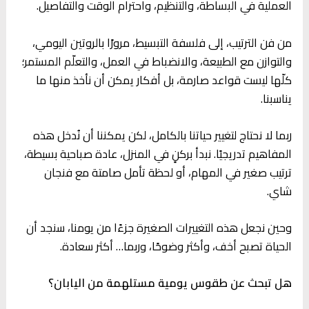
العملية في البساطة، والتنظيم، واحترام الوقت والتفاصيل.
من فن الترتيب، إلى فلسفة التبسيط، مرورًا بالروتين اليومي،
والتوازن مع الطبيعة، والانضباط في العمل، والتعلّم المستمر؛
كلّها ليست قواعد صارمة، بل أفكار يمكن أن نأخذ منها ما
يناسبنا.
ربما لا نحتاج لتغيير حياتنا بالكامل، لكن يمكننا أن نُدخل هذه
المفاهيم تدريجيًا. نبدأ بركنٍ في المنزل، عادة صباحية بسيطة،
ترتيب صغير في المهام، أو لحظة تأمل صامتة مع فنجان
شاي.
وحين نجعل هذه التغييرات الصغيرة جزءًا من يومنا، سنجد أن
الحياة تصبح أخف، وأكثر وضوحًا، وربما… أكثر سعادة.
هل تبحث عن طقوس يومية مستلهمة من اليابان؟