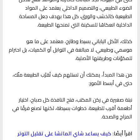
الضوء الطبيعي، والتصميم الداخلي يعتمد على المواد
الطبيعية كالخشب والورق، كل هذا بهدف جعل المساحة
الداخلية انعكاسًا للسكينة التي تمنحها الطبيعة.
كذلك، الأكل الياباني بسيط وطازج، معتمد على ما هو
موسمي وطبيعي. لا مبالغة في التوابل أو الكميات، بل احترام
للمكوّنات وطريقتها الأصلية.
من هذا المبدأ، يمكنك أن تستلهم كيف تُقرّب الطبيعة منّك،
حتى في أبسط الأمور:
نبتة صغيرة في ركن المكتب، فتح النافذة كل صباح، اختيار
أطعمة أقرب للطبيعة. خطوات بسيطة، لكنها تصنع فرقًا في
المزاج والصحة.
اقرأ أيضًا:
كيف يساعد شاي الماتشا على تقليل التوتر