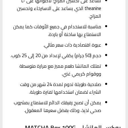
تُساعد على تحسين المزاج؛ لاحتوائها على L-
theanine الذي يساعد على الاسترخاء وتحسين
المزاج.
مناسبة للاستخدام في جميع الأوقات كما يمكن
الاستمتاع بها ساخنة أو باردة.
عبوة اقتصادية ذات سعر مثالي.
حجم (50 جرام) يكفي لإعداد من 20 إلى 25 كوب.
تمتلك الماتشا طعم مميز مع مرارة متوسطة
ووقوام كريمي غني.
صلاحية طويلة تدوم لمدة 24 شهر من وقت
الشراء لضمان استخدامها لفترة طويلة.
يمكن أن تصبح رفيقك الدائم للاستمتاع بمشروب
صحي لذيذ، وذلك بفضل سعرها المعقول.
بوكس الماتشا – MATCHA Box 100G