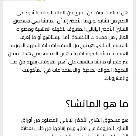
هل تساءلت يومًا عن الفرق بين الماتشا والبستاشيو؟ على
الرغم من تشابه لونهما الأخضر إلا أن الماتشا هي مسحوق
الشاي الأخضر الياباني المعروف بنكهته العشبية ومحتواه
العالي من مضادات الأكسدة، أما البستاشيو أو ما يُعرف
بالفستق الحلبي، هو نوع من المكسرات ذات النكهة الجوزية
الغنية والمليئة بالبروتينات والدهون الصحية، وفي هذا المقال
عبر متجر أو ماتشا سنتعرف على أهم الفروقات بينهم من حيث
النكهة، الفوائد الصحية، والاستخدامات في المأكولات
والمشروبات.
ما هو الماتشا؟
هو مسحوق الشاي الأخضر الياباني المصنوع من أوراق
الشاي المزروعة في الظل، ويتم إنتاجها من خلال تغطية