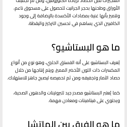
الشجيرات قبل الحصاد لزيادة الكلوروفيل، ومن ثم تجفيف
الأوراق وطحنها بحجر الجرانيت للحصول على مسحوق ناعم،
وتتميز بأنها غنية بمضادات الأكسدة بالإضافة إلى وجود
الكافيين الذي يساهم في تحسين التركيز واليقظة.
ما هو البستاشيو؟
يُعرف البستاشيو على أنه الفستق الحلبي، وهو نوع من أنواع
المكسرات ذات اللون الأخضر المميز، ويتم إنتاجها من خلال
حصاد الثمار وتجفيفه ومن ثم تحميصه ليصبح جاهز للاستهلاك.
كما يُعتبر البستاشيو مصدر جيد للبروتينات والدهون الصحية،
ويحتوي على فيتامينات ومعادن مهمة.
ما هو الفرق بين الماتشا