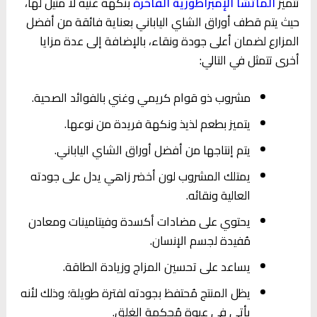
تتميز
الماتشا الإمبراطورية الفاخرة
بنكهة غنية لا مثيل لها،
حيث يتم قطف أوراق الشاي الياباني بعناية فائقة من أفضل
المزارع لضمان أعلى جودة ونقاء، بالإضافة إلى عدة مزايا
أخرى تتمثل في التالي:
مشروب ذو قوام كريمي وغني بالفوائد الصحية.
يتميز بطعم لذيذ ونكهة فريدة من نوعها.
يتم إنتاجها من أفضل أوراق الشاي الياباني.
يمتلك المشروب لون أخضر زاهي يدل على جودته
العالية ونقائه.
يحتوي على مضادات أكسدة وفيتامينات ومعادن
مُفيدة لجسم الإنسان.
يساعد على تحسين المزاج وزيادة الطاقة.
يظل المنتج مُحتفظ بجودته لفترة طويلة؛ وذلك لأنه
يأتي في عبوة مُحكمة الغلق.