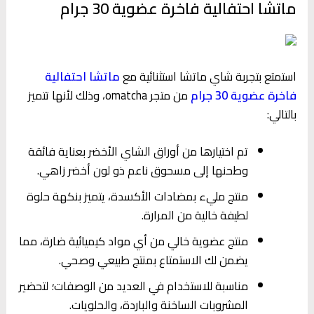
ماتشا احتفالية فاخرة عضوية 30 جرام
استمتع بتجربة شاي ماتشا استثنائية مع
ماتشا احتفالية
فاخرة عضوية 30 جرام
من متجر omatcha، وذلك لأنها تتميز
بالتالي:
تم اختيارها من أوراق الشاي الأخضر بعناية فائقة
وطحنها إلى مسحوق ناعم ذو لون أخضر زاهي.
منتج مليء بمضادات الأكسدة، يتميز بنكهة حلوة
لطيفة خالية من المرارة.
منتج عضوية خالي من أي مواد كيميائية ضارة، مما
يضمن لك الاستمتاع بمنتج طبيعي وصحي.
مناسبة للاستخدام في العديد من الوصفات؛ لتحضير
المشروبات الساخنة والباردة، والحلويات.