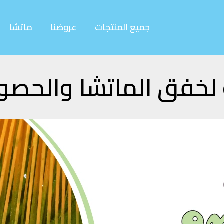
جميع المنتجات
عروضنا
ماتشا
لخفق الماتشا والحصو