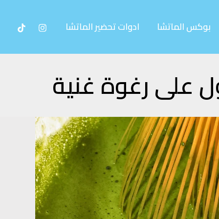
بوكس الماتشا
ادوات تحضير الماتشا
ل على رغوة غنية