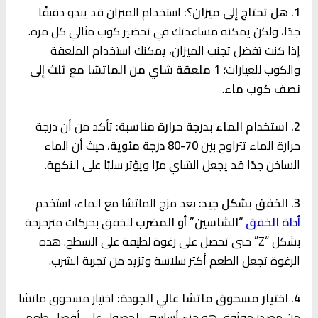
1. هل تحتاج إلى ميزان؟:
استخدام الميزان قد يبدو دقيقًا
جدًا، ولكن يمكنه مساعدتك في تحضير كوب مثالي كل مرة.
إذا كنت تفضل تجنب الميزان، يمكنك استخدام الملعقة
والكوب للعيارات؛
1 ملعقة شاي من الماتشا مع ثلث إلى
نصف كوب ماء
.
2. استخدام الماء بدرجة حرارة مناسبة:
تأكد من أن درجة
حرارة الماء تتراوح بين
70-80 درجة مئوية
، حيث أن الماء
الساخن جدًا قد يجعل الشاي مرًا ويؤثر سلبًا على النكهة.
3. الخفق بشكل جيد:
بعد مزج الماتشا مع الماء، استخدم
أداة ال
خفق
“الشاسين” أو
المضرب
للخفق بحركات متزحزحة
بشكل “Z” حتى تحصل على رغوة لطيفة على السطح. هذه
الرغوة تجعل الطعم أكثر سلاسة وتزيد من تجربة الشرب.
4. اختيار مسحوق ماتشا عالي الجودة:
اختيار مسحوق ماتشا
من مصدر موثوق هو جزء أساسي للحصول على أفضل طعم.