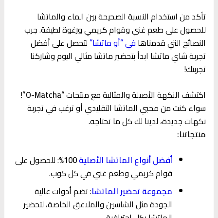
تأكد من استخدام النسبة الصحيحة بين الماء والماتشا
للحصول على طعم غني وقوام كريمي ورغوة لطيفة. جرب
النصائح التي قدمناها
في “أو ماتشا”
لتحصل على أفضل
تجربة شاي ماتشا ابدأ بتحضير ماتشا مثالي اليوم وشاركنا
تجربتك!
اكتشف النكهة الأصيلة والمثالية مع منتجات
“O-Matcha”
!
سواء كنت من محبي الماتشا التقليدي أو ترغب في تجربة
نكهات جديدة، لدينا لك كل ما تحتاجه.
منتجاتنا:
أفضل أنواع الماتشا الأصلية
100%
: للحصول على
قوام كريمي وطعم غني في كل كوب.
مجموعة تحضير الماتشا
: تضم أدوات عالية
الجودة مثل الشاسين والملاعق الخاصة، لتحضير
الماتشا بكل احترافية.